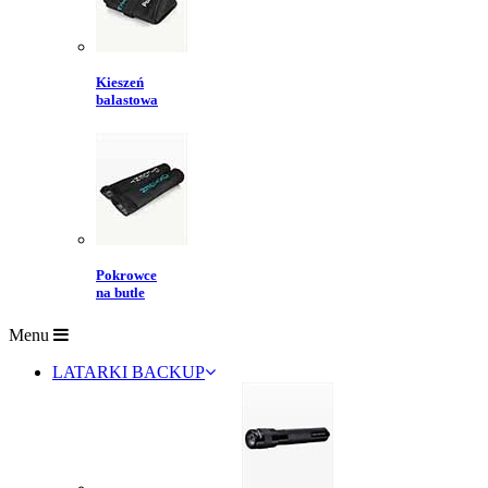
Kieszeń
balastowa
Pokrowce
na butle
Menu
LATARKI BACKUP