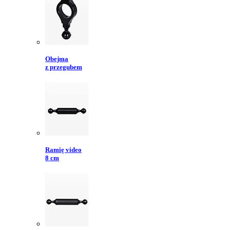
Obejma
z przegubem
Ramię video
8 cm