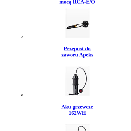
mocą RCA-E/O
Przepust do
zaworu Apeks
Aku grzewcze
162WH