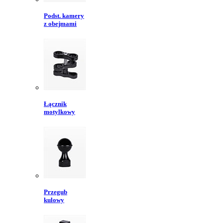
Podst. kamery
z obejmami
Łącznik
motylkowy
Przegub
kulowy