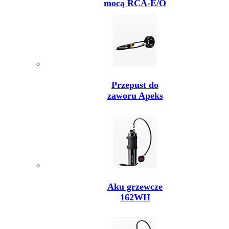
mocą RCA-E/O
Przepust do
zaworu Apeks
Aku grzewcze
162WH