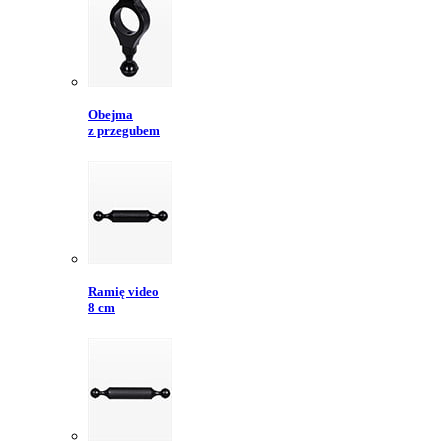
Obejma
z przegubem
Ramię video
8 cm