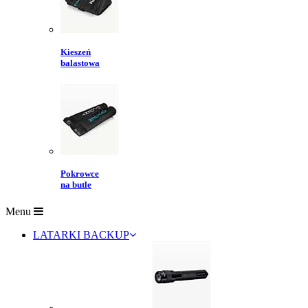
Kieszeń
balastowa
Pokrowce
na butle
Menu
LATARKI BACKUP