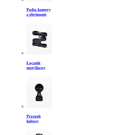
Podst. kamery
z obejmami
Łącznik
motylkowy
Przegub
kulowy