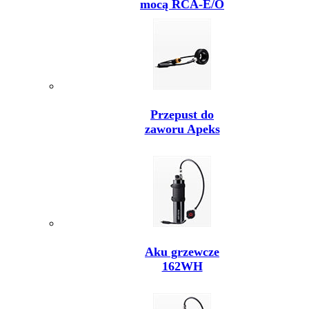
mocą RCA-E/O
Przepust do
zaworu Apeks
Aku grzewcze
162WH