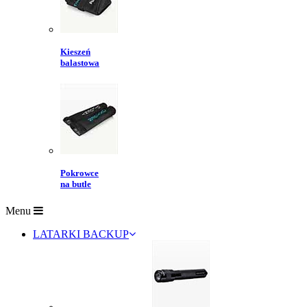
Kieszeń
balastowa
Pokrowce
na butle
Menu
LATARKI BACKUP