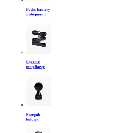
Podst. kamery
z obejmami
Łącznik
motylkowy
Przegub
kulowy