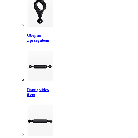
Obejma
z przegubem
Ramię video
8 cm