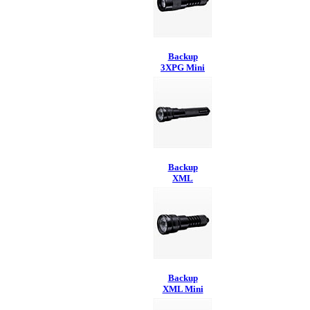
Backup
3XPG Mini
Backup
XML
Backup
XML Mini