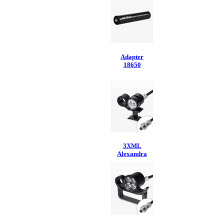
Adapter
18650
3XML
Alexandra