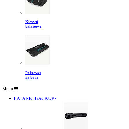
Kieszeń
balastowa
Pokrowce
na butle
Menu
LATARKI BACKUP