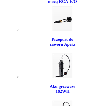
mocą RCA-E/O
Przepust do
zaworu Apeks
Aku grzewcze
162WH