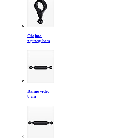
Obejma
z przegubem
Ramię video
8 cm