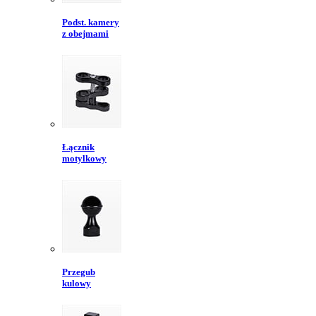
Podst. kamery
z obejmami
Łącznik
motylkowy
Przegub
kulowy