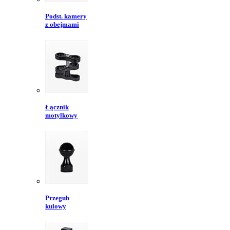
Podst. kamery
z obejmami
Łącznik
motylkowy
Przegub
kulowy