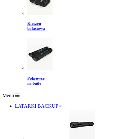
Kieszeń
balastowa
Pokrowce
na butle
Menu
LATARKI BACKUP