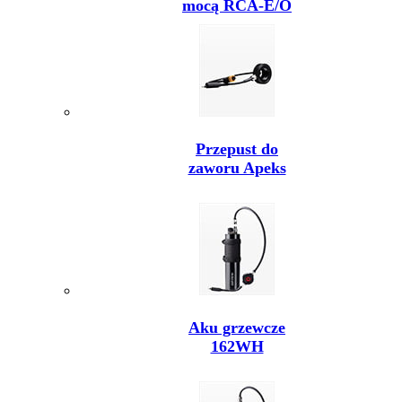
mocą RCA-E/O
Przepust do
zaworu Apeks
Aku grzewcze
162WH