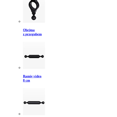
Obejma
z przegubem
Ramię video
8 cm