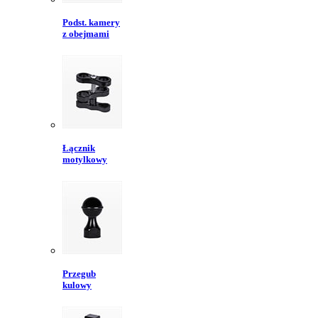
Podst. kamery
z obejmami
Łącznik
motylkowy
Przegub
kulowy