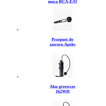
mocą RCA-E/O
Przepust do
zaworu Apeks
Aku grzewcze
162WH