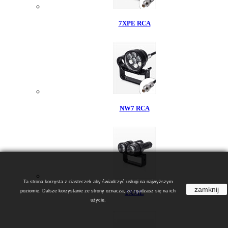
7XPE RCA
NW7 RCA
Ta strona korzysta z ciasteczek aby świadczyć usługi na najwyższym
zamknij
poziomie. Dalsze korzystanie ze strony oznacza, że zgadzasz się na ich
2XML
użycie.