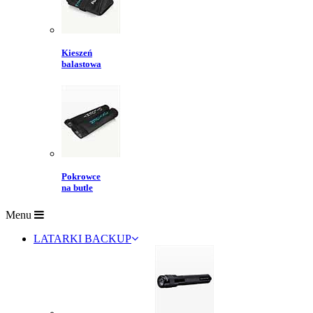
Kieszeń
balastowa
Pokrowce
na butle
Menu
LATARKI BACKUP