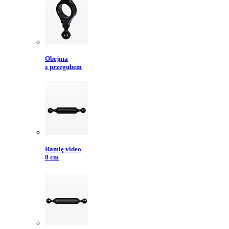
Obejma
z przegubem
Ramię video
8 cm