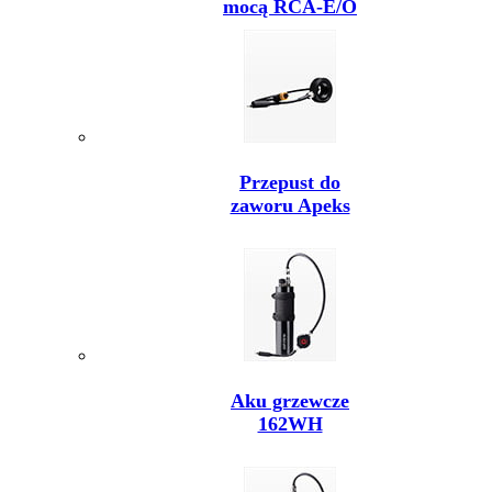
mocą RCA-E/O
Przepust do
zaworu Apeks
Aku grzewcze
162WH