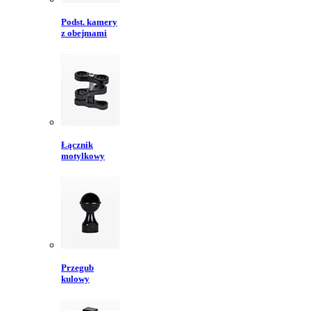
Podst. kamery
z obejmami
Łącznik
motylkowy
Przegub
kulowy