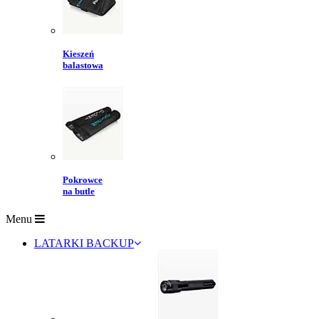
Kieszeń
balastowa
Pokrowce
na butle
Menu
LATARKI BACKUP