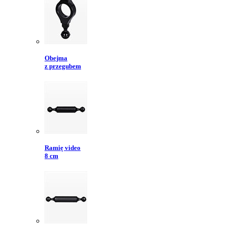
Obejma
z przegubem
Ramię video
8 cm